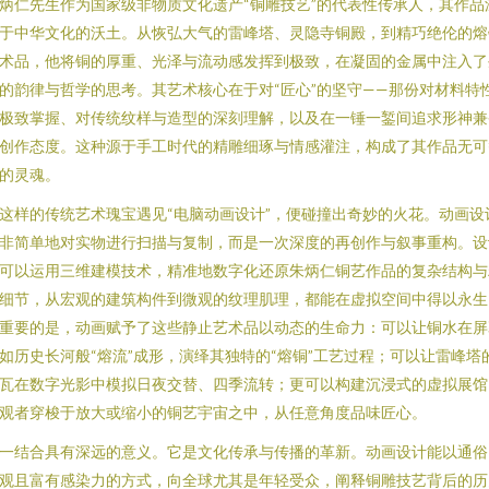
炳仁先生作为国家级非物质文化遗产“铜雕技艺”的代表性传承人，其作品
于中华文化的沃土。从恢弘大气的雷峰塔、灵隐寺铜殿，到精巧绝伦的熔
术品，他将铜的厚重、光泽与流动感发挥到极致，在凝固的金属中注入了
的韵律与哲学的思考。其艺术核心在于对“匠心”的坚守——那份对材料特
极致掌握、对传统纹样与造型的深刻理解，以及在一锤一錾间追求形神兼
创作态度。这种源于手工时代的精雕细琢与情感灌注，构成了其作品无可
的灵魂。
这样的传统艺术瑰宝遇见“电脑动画设计”，便碰撞出奇妙的火花。动画设
非简单地对实物进行扫描与复制，而是一次深度的再创作与叙事重构。设
可以运用三维建模技术，精准地数字化还原朱炳仁铜艺作品的复杂结构与
细节，从宏观的建筑构件到微观的纹理肌理，都能在虚拟空间中得以永生
重要的是，动画赋予了这些静止艺术品以动态的生命力：可以让铜水在屏
如历史长河般“熔流”成形，演绎其独特的“熔铜”工艺过程；可以让雷峰塔
瓦在数字光影中模拟日夜交替、四季流转；更可以构建沉浸式的虚拟展馆
观者穿梭于放大或缩小的铜艺宇宙之中，从任意角度品味匠心。
一结合具有深远的意义。它是文化传承与传播的革新。动画设计能以通俗
观且富有感染力的方式，向全球尤其是年轻受众，阐释铜雕技艺背后的历