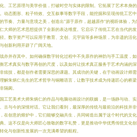
化、工艺原理与美学价值，打破时空与实体的限制。它拓展了艺术本身的
。动态图形、粒子特效、交互叙事等数字手段，能挖掘和呈现传统工艺中
的节奏、力量与意境之美，创造出“源于原作，超越原作”的视听体验，为
仁大师的艺术思想提供了全新的表达维度。它启示了传统工艺在当代的发
径。数字资产可以应用于教育、文创、元宇宙等多种场景，为非遗的活化
与创新利用开辟了广阔天地。
战亦并存其中。如何确保数字转化过程中不失原作的神韵与手工温度，如
衡艺术真实与数字再创的尺度，以及如何让技术真正服务于艺术内涵的深
非炫技，都是创作者需要深思的课题。其成功的关键，在于动画设计师需
理解朱炳仁先生的艺术哲学与铜雕语言，让数字技术成为传递匠心的桥梁
非隔阂。
国工艺美术大师朱炳仁的作品与电脑动画设计的联姻，是一场静与动、实
、古与今的深情对话。它让我们看到，最深厚的传统与最前沿的科技并非
，在创意的熔炉中，它们能够交融共生，共同铸造出属于这个时代的文化
典。这不仅是向大师匠心致敬的数字礼赞，更是推动中华优秀传统文化创
转化与创新性发展的一次充满希望的航程。