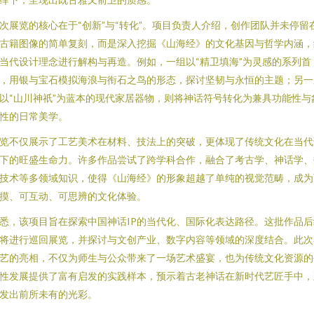
次展览的核心在于“创新”与“转化”。项目负责人介绍，创作团队并未停留
古籍图像的简单复刻，而是深入挖掘《山海经》的文化基因与哲学内涵，
当代设计理念进行解构与再造。例如，一组以“精卫填海”为灵感的系列首
，用银与宝石模拟海浪与衔石之鸟的形态，探讨坚韧与永恒的主题；另一
以“山川神祇”为蓝本的现代家居器物，则将神话符号转化为兼具功能性与
性的日常美学。
览不仅展示了工艺美术在材料、技法上的突破，更体现了传统文化在当代
下的旺盛生命力。许多作品尝试了跨学科合作，融合了考古学、神话学、
技术等多领域知识，使得《山海经》的形象超越了单纯的视觉范畴，成为
摸、可互动、可思辨的文化体验。
悉，该项目旨在探索中国神话IP的当代化、国际化表达路径。这批作品后
将进行巡回展览，并探讨与文创产业、数字内容等领域的深度结合。此次
艺的亮相，不仅为师生与公众带来了一场艺术盛宴，也为传统文化资源的
性发展提供了富有启发的实践样本，预示着古老神话在新时代艺匠手中，
发出前所未有的光彩。