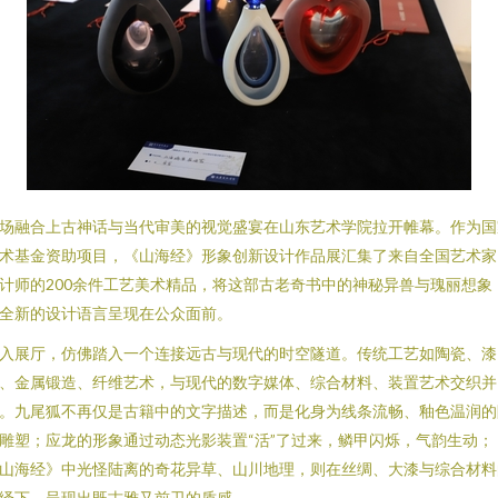
场融合上古神话与当代审美的视觉盛宴在山东艺术学院拉开帷幕。作为国
术基金资助项目，《山海经》形象创新设计作品展汇集了来自全国艺术家
计师的200余件工艺美术精品，将这部古老奇书中的神秘异兽与瑰丽想象
全新的设计语言呈现在公众面前。
入展厅，仿佛踏入一个连接远古与现代的时空隧道。传统工艺如陶瓷、漆
、金属锻造、纤维艺术，与现代的数字媒体、综合材料、装置艺术交织并
。九尾狐不再仅是古籍中的文字描述，而是化身为线条流畅、釉色温润的
雕塑；应龙的形象通过动态光影装置“活”了过来，鳞甲闪烁，气韵生动；
山海经》中光怪陆离的奇花异草、山川地理，则在丝绸、大漆与综合材料
绎下，呈现出既古雅又前卫的质感。